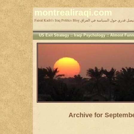
montrealiraqi.com
Faisal Kadri's Iraq Politics Blog دري حول السياسة في العراق
US Exit Strategy
::
Iraqi Psychology
::
Almost Funn
Archive for Septembe