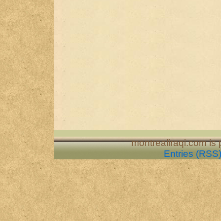
montrealiraqi.com is
Entries (RSS