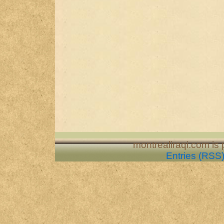
montrealiraqi.com is
Entries (RSS