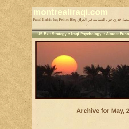
montrealiraqi.com
Faisal Kadri's Iraq Politics Blog دري حول السياسة في العراق
US Exit Strategy
::
Iraqi Psychology
::
Almost Funn
Archive for May, 