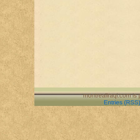
montrealiraqi.com is
Entries (RSS