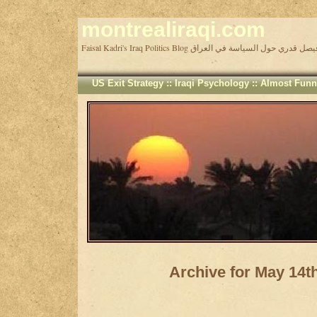
montrealiraqi.com
Faisal Kadri's Iraq Politics Blog دري حول السياسة في العراق
US Exit Strategy
::
Iraqi Psychology
::
Almost Funn
Archive for May 14t