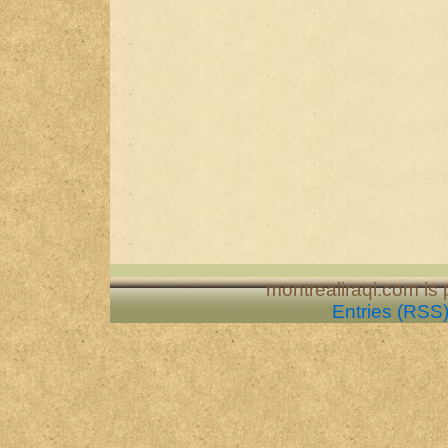
montrealiraqi.com is
Entries (RSS