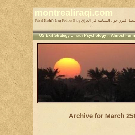
montrealiraqi.com
Faisal Kadri's Iraq Politics Blog دري حول السياسة في العراق
US Exit Strategy
::
Iraqi Psychology
::
Almost Funn
Archive for March 25