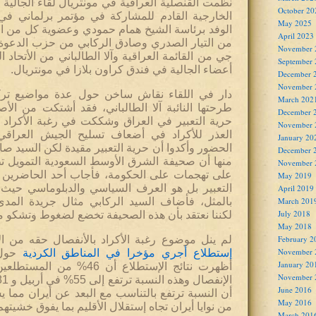
نظمت القنصلية العراقية في مونتريال لقاء الجالية 
October 20
الخارجية القادم للمشاركة في مؤتمر برلماني في 
May 2025
الوفد برئاسة الشيخ همام حمودي وعضوية كل من الس
April 2023
من التيار الصدري وصادق الركابي من حزب الدعوة 
November 
جي من القائمة العراقية وآلا الطالباني من الأتحاد 
September
أعضاء الجالية في فندق كراون بلازا في مونتريال.
December 
November 
دار في اللقاء نقاش ساخن حول عدة مواضيع ترك
March 202
طرحتها النائبة آلا الطالباني، فقد أشتكت من ال
December 
حرية التعبير في العراق وشككت في رغبة الأكراد
November 
العذر للأكراد في أضعاف تسليح الجيش العراقي
January 20
الحضور وأكدوا أن حرية التعبير مقيدة لكن السيد صاد
December 
منها أن صحيفة الشرق الأوسط السعودية التمويل ت
November 
على تهجمات على الحكومة، فأجاب أحد الحاضرين بأ
May 2019
التعبير بل هو العرف السياسي والدبلوماسي حيث ي
April 2019
March 201
بالمثل، فأضاف السيد الركابي مثال جريدة المدى 
July 2018
لكننا نعتقد بأن هذه الصحيفة تخضع لضغوط وتشكو م
May 2018
February 2
لم ينل موضوع رغبة الأكراد بالأنفصال حقه من الإ
November 
إستطلاع أجري مؤخرا في المناطق الكردية
حول 
January 20
أظهرت نتائج الإستطلاع أن 46% 
November 
June 2016
أن النسبة ترتفع بالتناسب مع البعد عن أيران مما ي
May 2016
من نوايا أيران تجاه إستقلال الأقليم بما يفوق خشيتهم
March 201