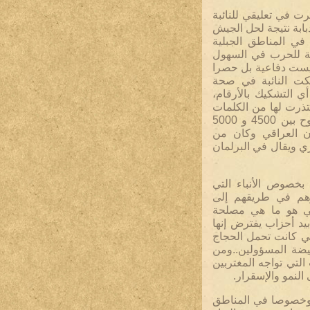
ت في تعليقي للنائبة
لباني أن حكومة الأقليم قد إستولت على 5000 دبابة نتيجة لحل الجيش
ي المناطق الجبلية
ة للحرب في السهول
ليست دفاعية بل حصرا
كت النائبة في صحة
أي التشكيك بالأرقام،
تذرت لها من الكلمات
الجارحة وأكرر إعتذاري لكن هذه الأرقام التي تتراوح بين 4500 و 5000
ان العراقي وكان من
ري ويقال في البرلمان
 بخصوص الأنباء التي
الأتراك وهم في طريقهم إلى
الي هو ما هي مصلحة
يد أحزاب يفترض إنها
تي كانت تحمل الحجاج
فيضة المسؤولين..ومن
لتي تواجه المغتربين
النمو والإسقرار.
ي وخصوصا في المناطق