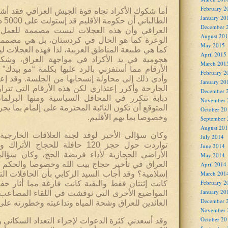
February 2
أما شكوك الأكراد تجاه قوة الجيش العراقي فقد أشر
January 20
الطا
December 
العراقي وأن هذه العجلات ليست مصممة للعمل ف
August 20
الوعرة كما هو الحال في كردستان، بل هي مصمم
May 2015
كما هي طبيعة المناطق العربية، لذا فهذه العجلات 
April 2015
هجومية في يد الأكراد في مواجهة العراق، وشك
March 201
الأرقام مما أستفزني بالرد عليها بكلمة “مو بيدك” 
February 2
وأدى ذلك إلى محاولة إنسحابها من الجلسة. وقد إع
January 20
December 
دبابة تتكرر في المحافل السياسية ومنها البرلم
November 
المتوقع أن تكون النائبة المحترمة على إلمام بما يج
October 20
وخصوصا بما يهم الأقليم.
September
August 20
وكان سؤالي الأخير لوفد لجنة العلاقات الخارجية
July 2014
تواردت حول حجز 120 حافلة للحجاج 
June 2014
الأراضي الحجازية لأداء فريضة الحج، وكان سؤ
May 2014
العراق في تأخير حجاج بيت الله وخصوصا والحكم ب
April 2014
March 201
إسلامية؟ وقد أجاب السيد الركابي بأن الحافلات ال
February 2
كانت إثنتان فقط والبقية كانت فارغة مما أثار ح
January 20
المواضيع الأخرى التي نوقشت في اللقاء المصاعب ا
December 
العائدين للعراق وشحة المياه وتداعيته وخطورته على 
November 
October 20
وقد أسعدني كثرة الدعوات لإجراء التعداد السكان