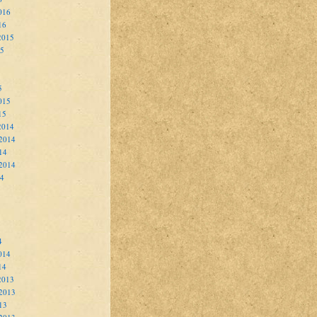
016
16
2015
15
5
015
15
2014
2014
14
 2014
14
4
014
14
2013
2013
13