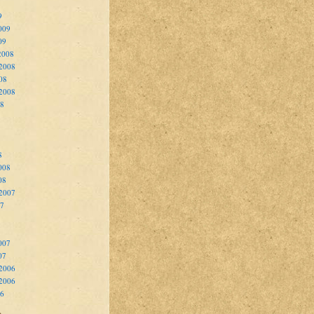
9
009
09
2008
2008
08
 2008
08
8
008
08
 2007
07
007
07
2006
 2006
06