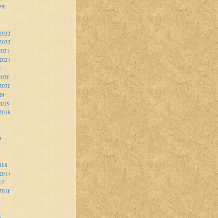
25
2022
 2022
2021
2021
1
2020
2020
20
2019
2019
9
018
2017
17
2016
6