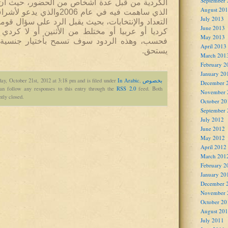
September
الكردية من قبل عدة أشخاص من الحضور، حيث أن ه
August 20
الذي ساهمت فيه في عام 2006وا
July 2013
التعداد والإنتخابات، بحيث يقبل الرد على سؤال قومي
June 2013
كرديا أو عربيا أو مختلط من الأثنين أو لا كردي
May 2013
فحسب، وهذه الردود سوف تسمح بأختيار جنسية و
April 2013
يستحق.
March 201
February 2
January 20
بخصوص
,
In Arabic
ay, October 21st, 2012 at 3:18 pm and is filed under
December 
an follow any responses to this entry through the
RSS 2.0
feed. Both
November 
tly closed.
October 20
September
July 2012
June 2012
May 2012
April 2012
March 201
February 2
January 20
December 
November 
October 20
August 20
July 2011