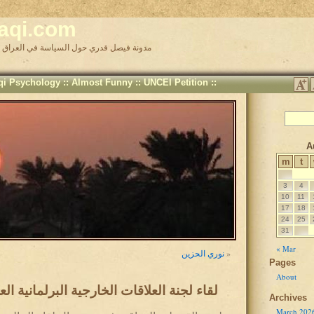
raqi.com
Faisal Kadri's Iraq Politics Blog مدونة فيصل قدري حول السياسة في العراق
aqi Psychology
::
Almost Funny
::
UNCEI Petition
::
A
m
t
3
4
10
11
17
18
24
25
31
« Mar
»
نوري الحزين
Pages
About
لقاء لجنة العلاقات الخارجية البرلمانية ال
Archives
March 202