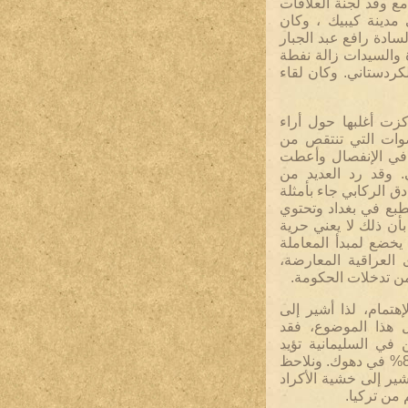
مع وفد لجنة العلاقات
مدينة كيبيك ، وكان
ادة رافع عبد الجبار
والسيدات زالة نفطة
الكردستاني. وكان لقاء
زت أغلبها حول أراء
أصوات التي تنتقص من
 في الإنفصال وأعطت
. وقد رد العديد من
ق الركابي جاء بأمثلة
طبع في بغداد وتحتوي
ن ذلك لا يعني حرية
خضع لمبدأ المعاملة
العراقية المعارضة،
ن تدخلات الحكومة.
هتمام، لذا أشير إلى
هذا الموضوع، فقد
من المستطلعين في السليمانية تؤيد
الإنفصال وهذه النسبة ترتفع إلى 55% في أربيل و 81% في دهوك. ونلاحظ
شير إلى خشية الأكراد
 من تركيا.