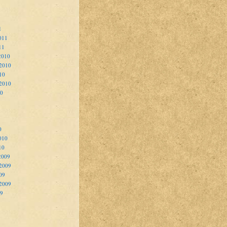
1
011
11
2010
2010
10
 2010
10
0
010
10
2009
2009
09
 2009
09