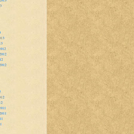
 2013
13
3
013
13
2012
2012
12
 2012
2
012
12
2011
2011
11
11